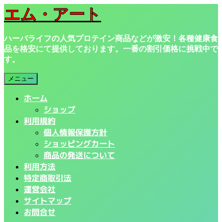
ナ
コ
エム・アート
ビ
ン
ゲ
テ
ハーバライフの人気プロテイン商品などが激安！各種健康食
ー
ン
品を格安にて提供しております。一番の割引価格に挑戦中で
シ
ツ
す。
ョ
へ
ン
ス
メニュー
へ
キ
ス
ッ
ホーム
キ
プ
ショップ
ッ
利用規約
プ
個人情報保護方針
ショッピングカート
商品の発送について
利用方法
特定商取引法
運営会社
サイトマップ
お問合せ