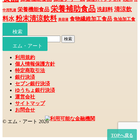
栄養補助食品
清涼飲
栄養機能食品
洗顔料
中用乳液
粉末清涼飲料
料水
食物繊維加工食品
魚油加工食
美容液
品
検索
検
検索
索
エム・アート
対
利用規約
象:
個人情報保護方針
特定商取引法
銀行決済
セブン銀行決済
ゆうちょ銀行決済
運営会社
サイトマップ
お問合せ
© エム・アート 2026
TOPへ戻る