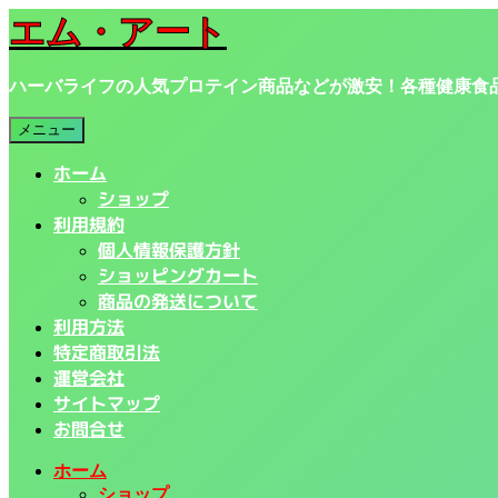
ナ
コ
エム・アート
ビ
ン
ゲ
テ
ハーバライフの人気プロテイン商品などが激安！各種健康食
ー
ン
シ
ツ
メニュー
ョ
へ
ン
ス
ホーム
へ
キ
ショップ
ス
ッ
利用規約
キ
プ
個人情報保護方針
ッ
ショッピングカート
プ
商品の発送について
利用方法
特定商取引法
運営会社
サイトマップ
お問合せ
ホーム
ショップ