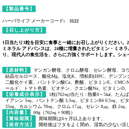
【製品番号】
ハーバライフ メーカーコード
:
3122
【召し上がり方】
1日当たり3粒を目安に食事と一緒にお召し上がりください。
ミネラル アドバンスは、24種に増量されたビタミン・ミネ
り、現代人の食生活を、さらに力強くサポートします。シェイ
【原材料】
マンガン酵母、クロム酵母、セレン酵母、ヨ
結晶セルロース、酸化Mg、塩化K、増粘剤(HPC、デンプ
二酸化ケイ素、パントテン酸Ca、酢酸、ビタミンE、CMC-
ールド、トマト色素、ビオチン、クエン酸Na、ビタミンD、
【栄養成分表示】
1粒(762㎎)当たり : 熱量0～5㎉、たんぱ
イアシン 5㎎、パントテン酸 3.3㎎、ビタミンB6 0.5㎎、ビタミ
33㎎、カルシウム 78㎎、クロム 17㎍、セレン 8㎍、鉄 2㎎、
【内容量】
69
g
（762㎎ × 90粒）
【賞味期限】
賞味期限は6ヶ月以上あります。
【保存方法】
開栓後はフタをよく閉め、湿気の少ない涼