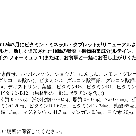
2012年3月にビタミン・ミネラル・タブレットがリニューアル
ラルと、新しく追加された10種の野菜・果物由来成分(ルテイン
ク(フォーミュラ１)または、お食事と一緒にお召し上がりく
ウ素酵母、ホウレンソウ、ショウガ、にんじん、レモン・グレー
ングリコール酸Na)、ビタミンC、グルコン酸亜鉛、グルコン酸
Na、デキストリン、葉酸、ビタミンB6、ビタミンB1、ビタミン
ビタミンB12、(原材料の一部にゼラチンを含む)
く質 0～0.5g、炭水化物 0～0.5g、脂質 0～0.5g、Na 0～5㎎、
ンC 20㎎、ビタミンD 1.67㎍、ビタミンE 2.24㎎、葉酸 65㎍
銅 1.3㎎、マグネシウム 41.7㎎、マンガン 0.5㎎、ヨウ素 26㎍
しい場所に保管してください。