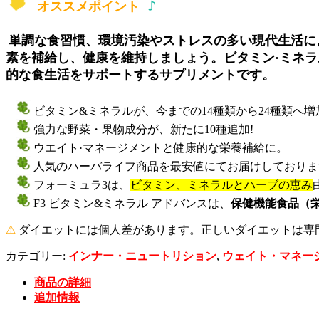
♪
オススメポイント
単調な食習慣、環境汚染やストレスの多い現代生活に
素を補給し、健康を維持しましょう。ビタミン·ミネ
的な食生活をサポートするサプリメントです。
ビタミン&ミネラルが、今までの14種類から24種類へ増
強力な野菜・果物成分が、新たに10種追加!
ウエイト·マネージメントと健康的な栄養補給に。
人気のハーバライフ商品を最安値にてお届けしておりま
フォーミュラ3は、
ビタミン、ミネラルとハーブの恵み
F3 ビタミン&ミネラル アドバンスは、
保健機能食品（
⚠
ダイエットには個人差があります。正しいダイエットは専
カテゴリー:
インナー・ニュートリション
,
ウェイト・マネー
商品の詳細
追加情報