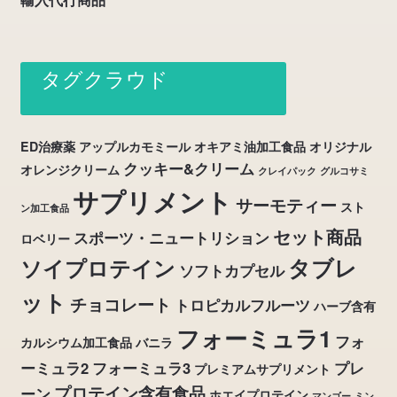
タグクラウド
ED治療薬
アップルカモミール
オキアミ油加工食品
オリジナル
クッキー&クリーム
オレンジクリーム
クレイパック
グルコサミ
サプリメント
サーモティー
スト
ン加工食品
セット商品
スポーツ・ニュートリション
ロベリー
タブレ
ソイプロテイン
ソフトカプセル
ット
チョコレート
トロピカルフルーツ
ハーブ含有
フォーミュラ1
フォ
カルシウム加工食品
バニラ
ーミュラ2
フォーミュラ3
プレ
プレミアムサプリメント
プロテイン含有食品
ーン
ホエイプロテイン
マンゴー
ミン