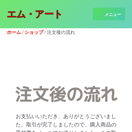
エム・アート
ナ
コ
メニュー
ビ
ン
ゲ
テ
ホーム
ホーム
/
ショップ
/
注文後の流れ
ー
ン
シ
ツ
ショップ
ョ
へ
ン
ス
利用規約
へ
キ
ス
ッ
個人情報保護方針
キ
プ
ッ
注文後の流れ
ショッピングカート
プ
商品の発送について
お支払いいただき、ありがとうございまし
利用方法
た。取引が完了しましたので、購入商品の