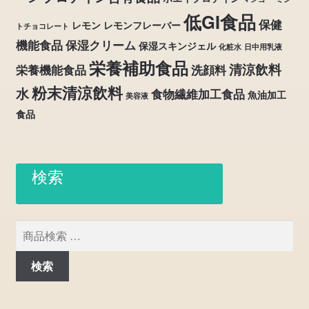
低GI食品
保健
レモン
レモンフレーバー
トチョコレート
機能食品
保湿クリーム
保湿スキンジェル
化粧水
日中用乳液
栄養補助食品
清涼飲料
栄養機能食品
洗顔料
粉末清涼飲料
水
食物繊維加工食品
魚油加工
美容液
食品
検索
検
索
対
検索
象: